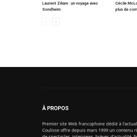
Laurent Ziliani : un voyage avec
Cécile McLo
Sondheim
plus de co
À PROPOS
Premier site Web francophone dédié à l’actual
Coulisse offre depuis mars 1999 un contenu ri
de spectacles, interviews, brèves d’actualité, 