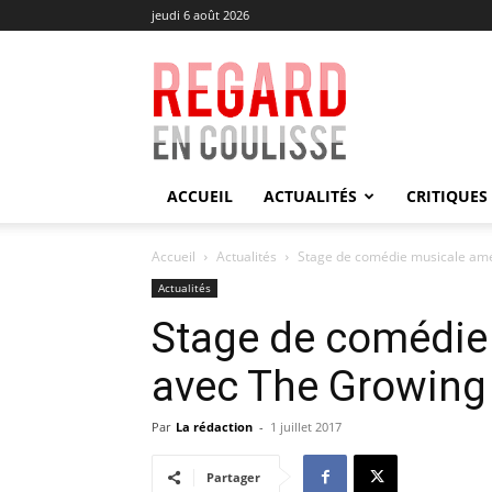
jeudi 6 août 2026
Regard
en
Coulisse
ACCUEIL
ACTUALITÉS
CRITIQUES
Accueil
Actualités
Stage de comédie musicale amé
Actualités
Stage de comédie
avec The Growing
Par
La rédaction
-
1 juillet 2017
Partager