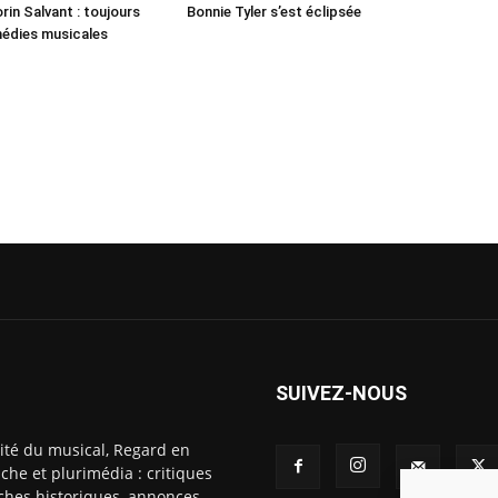
rin Salvant : toujours
Bonnie Tyler s’est éclipsée
médies musicales
SUIVEZ-NOUS
ité du musical, Regard en
che et plurimédia : critiques
fiches historiques, annonces