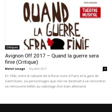
Critiques
Avignon Off 2017 – Quand la guerre sera
finie (Critique)
Melvil Lesage
-
14 juillet 2017
0
En 1942, entre le cabaret de la Rose noire à Paris et la gare de
Saint Dizier, six personnages que rien ne destinait à se rencontrer
se retrouvent mêlés au sabotage d’un train allemand.