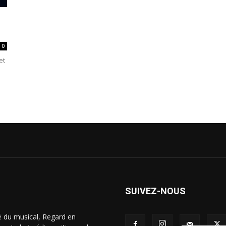
0
et
SUIVEZ-NOUS
é du musical, Regard en