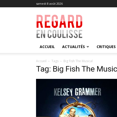
samedi 8 août 2026
Regard
en
Coulisse
ACCUEIL
ACTUALITÉS
CRITIQUES
Accueil
Tags
Big Fish The Musical
Tag: Big Fish The Music