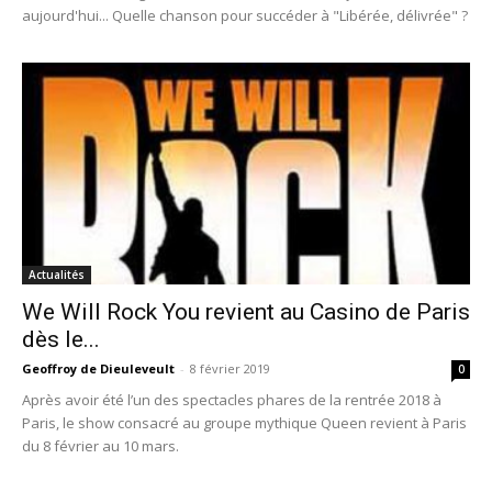
aujourd'hui... Quelle chanson pour succéder à "Libérée, délivrée" ?
Actualités
We Will Rock You revient au Casino de Paris
dès le...
Geoffroy de Dieuleveult
-
8 février 2019
0
Après avoir été l’un des spectacles phares de la rentrée 2018 à
Paris, le show consacré au groupe mythique Queen revient à Paris
du 8 février au 10 mars.