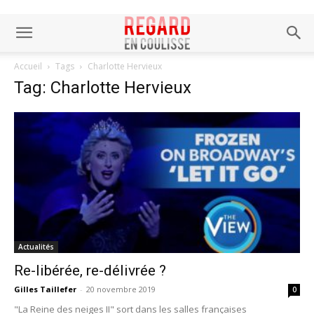
Accueil
Tags
Charlotte Hervieux
Tag: Charlotte Hervieux
Actualités
Re-libérée, re-délivrée ?
Gilles Taillefer
-
20 novembre 2019
0
"La Reine des neiges II" sort dans les salles françaises