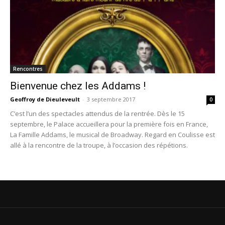
Rencontres
Bienvenue chez les Addams !
Geoffroy de Dieuleveult
-
3 septembre 2017
0
C’est l’un des spectacles attendus de la rentrée. Dès le 15
septembre, le Palace accueillera pour la première fois en France,
La Famille Addams, le musical de Broadway. Regard en Coulisse est
allé à la rencontre de la troupe, à l’occasion des répétions.