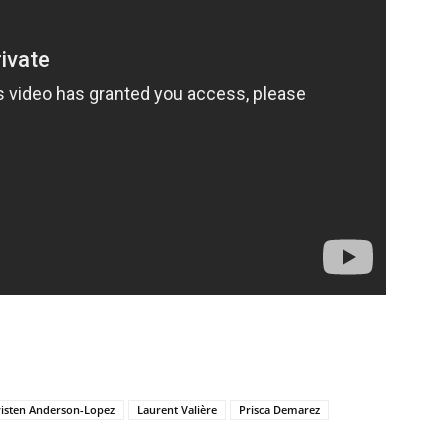
risten Anderson-Lopez
Laurent Valière
Prisca Demarez