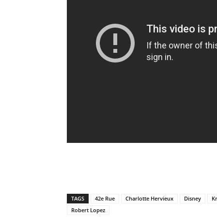
TAGS
42e Rue
Charlotte Hervieux
Disney
K
Robert Lopez