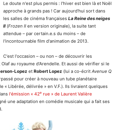
Le doute n'est plus permis : l'hiver est bien là et Noël
approche à grands pas ! Car aujourd'hui sort dans
les salles de cinéma françaises
La Reine des neiges
II
(
Frozen II
en version originale), la suite tant
attendue – par certain.e.s du moins – de
l'incontournable film d'animation de 2013.
C'est l'occasion – ou non – de découvrir les
 Olaf au royaume d'Arendelle. Et aussi de vérifier si le
derson-Lopez
et
Robert Lopez
(lui a co-écrit
Avenue Q
urpassé pour créer à nouveau un tube planétaire
e « Libérée, délivrée » en V.F.). Ils livraient quelques
e
 dans
l'émission « 42
rue » de Laurent Valière
gné une adaptation en comédie musicale qui a fait ses
8.