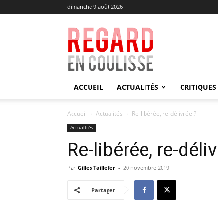
dimanche 9 août 2026
Regard
en
Coulisse
ACCUEIL
ACTUALITÉS
CRITIQUES
Accueil
Actualités
Re-libérée, re-délivrée ?
Actualités
Re-libérée, re-déliv
Par
Gilles Taillefer
-
20 novembre 2019
Partager