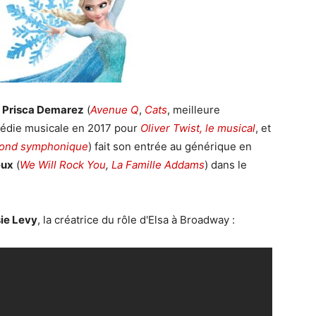
e
Prisca Demarez
(
Avenue Q
,
Cats
, meilleure
médie musicale en 2017 pour
Oliver Twist, le musical
, et
ond symphonique
) fait son entrée au générique en
eux
(
We Will Rock You
,
La Famille Addams
) dans le
ie Levy
, la créatrice du rôle d'Elsa à Broadway :