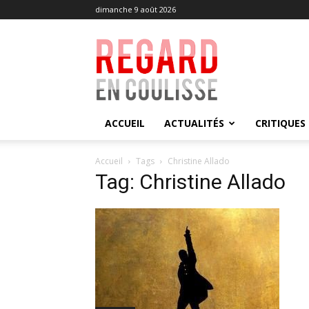
dimanche 9 août 2026
Regard
en
Coulisse
ACCUEIL
ACTUALITÉS
CRITIQUES
Accueil
Tags
Christine Allado
Tag: Christine Allado