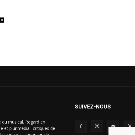
0
SUIVEZ-NOUS
é du musical, Regard en
 et plurimédia : critiques de
s historiques, annonces de