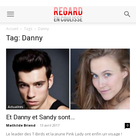
Accueil
Tags
Danny
Tag: Danny
Actualités
Et Danny et Sandy sont…
Mathilde Briend
-
13 avril 2017
0
Le leader des T-Birds et la jeune Pink Lady ont enfin un visage !