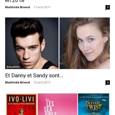
en 2018
Mathilde Briend
-
17 avril 2017
0
Actualités
Et Danny et Sandy sont…
Mathilde Briend
-
13 avril 2017
0