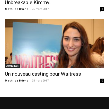
Unbreakable Kimmy...
Mathilde Briend
-
26 mars 2017
0
Actualités
Un nouveau casting pour Waitress
Mathilde Briend
-
25 mars 2017
0