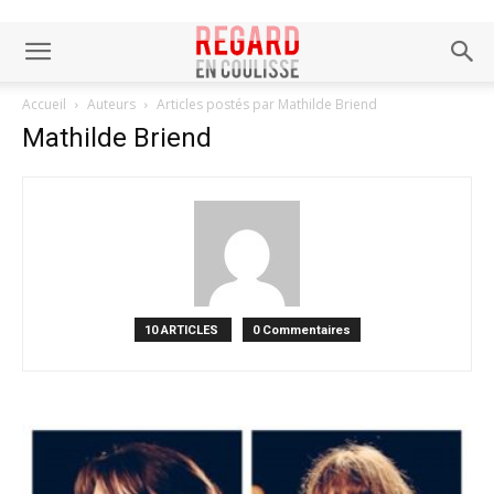
Accueil
Auteurs
Articles postés par Mathilde Briend
Mathilde Briend
10 ARTICLES
0 Commentaires