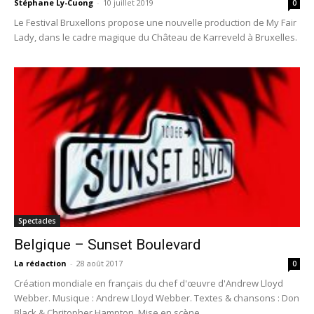
Stéphane Ly-Cuong
-
10 juillet 2019
0
Le Festival Bruxellons propose une nouvelle production de My Fair
Lady, dans le cadre magique du Château de Karreveld à Bruxelles.
Spectacles
Belgique – Sunset Boulevard
La rédaction
-
28 août 2017
0
Création mondiale en français du chef d'œuvre d'Andrew Lloyd
Webber. Musique : Andrew Lloyd Webber. Textes & chansons : Don
Black & Chritopher Hampton. Mise en scène...