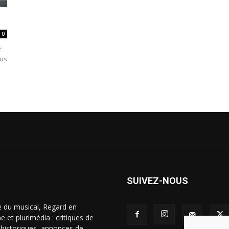
0
e
ous
SUIVEZ-NOUS
é du musical, Regard en
 et plurimédia : critiques de
s historiques, annonces de