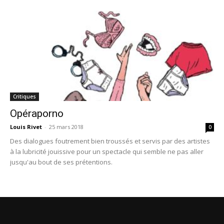
Critiques
Opéraporno
Louis Rivet
-
25 mars 2018
0
Des dialogues foutrement bien troussés et servis par des artistes
à la lubricité jouissive pour un spectacle qui semble ne pas aller
jusqu'au bout de ses prétentions.