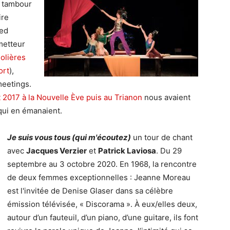
 tambour
ire
red
metteur
olières
ort
),
meetings.
 2017 à la Nouvelle Ève puis au Trianon
nous avaient
 qui en émanaient.
Je suis vous tous
(qui m'écoutez)
un tour de chant
avec
Jacques Verzier
et
Patrick Laviosa
. Du 29
septembre au 3 octobre 2020. En 1968, la rencontre
de deux femmes exceptionnelles : Jeanne Moreau
est l'invitée de Denise Glaser dans sa célèbre
émission télévisée, « Discorama ». À eux/elles deux,
autour d’un fauteuil, d’un piano, d’une guitare, ils font