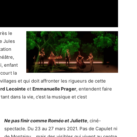
rès le
e Jules
tation
héâtre,
i, enfant
rcourt la
illages et qui doit affronter les rigueurs de cette
rd Lecointe
et
Emmanuelle Prager
, entendent faire
nt dans la vie, c’est la musique et c’est
Ne pas finir comme Roméo et Juliette
, ciné-
spectacle. Du 23 au 27 mars 2021. Pas de Capulet ni
de Montaigu... mais des visibles qui vivent au centre