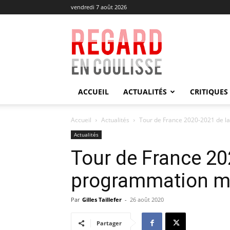
vendredi 7 août 2026
Regard
en
Coulisse
ACCUEIL
ACTUALITÉS
CRITIQUES
Accueil
Actualités
Tour de France 2020-2021 de l
Actualités
Tour de France 20
programmation m
Par
Gilles Taillefer
-
26 août 2020
Partager