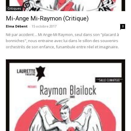
Critiques
Mi-Ange Mi-Raymon (Critique)
Elma Débent
-
15 octobre 2017
0
Né par accident ... Mi Ange-Mi Raymon, seul dans son "placard à
bonniches", nous entraine avec lui dans le sillon des souvenirs
orchestrés de son enfance, funambule entre réel et imaginaire.