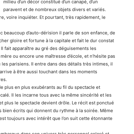
milieu d’un décor constitué d’un canapé, d’un
paravent et de nombreux objets divers et variés.
, voire inquiéter. Et pourtant, très rapidement, le
c beaucoup d’auto-dérision il parle de son enfance, de
r gloire et fortune à la capitale et fait le dur constat
. Il fait apparaître au gré des déguisements les
mère ou encore une maîtresse d’école, et n’hésite pas
es parisiens. Il entre dans des détails très intimes, il
t arrive à être aussi touchant dans les moments
res.
 plus en plus exubérants au fil du spectacle et
lé. Il les incarne tous avec la même sincérité et les
 et plus le spectacle devient drôle. Le récit est ponctué
s bien écrits qui donnent du rythme à la soirée. Même
’est toujours avec intérêt que l’on suit cette étonnante
mbarque dans son univers très personnel coloré et