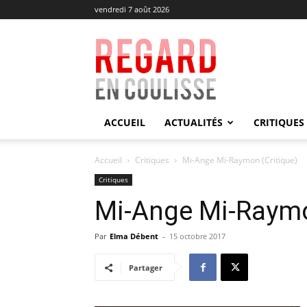
vendredi 7 août 2026
Regard
en
Coulisse
ACCUEIL
ACTUALITÉS
CRITIQUES
Accueil
Critiques
Mi-Ange Mi-Raymon (Critique)
Critiques
Mi-Ange Mi-Raymo
Par
Elma Débent
-
15 octobre 2017
Partager