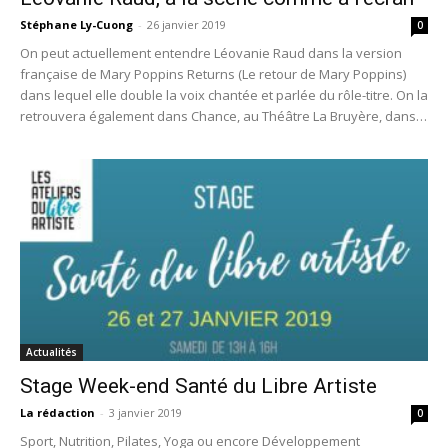
Stéphane Ly-Cuong
-
26 janvier 2019
0
On peut actuellement entendre Léovanie Raud dans la version
française de Mary Poppins Returns (Le retour de Mary Poppins)
dans lequel elle double la voix chantée et parlée du rôle-titre. On la
retrouvera également dans Chance, au Théâtre La Bruyère, dans
le rôle d'Agnès.
Actualités
Stage Week-end Santé du Libre Artiste
La rédaction
-
3 janvier 2019
0
Sport, Nutrition, Pilates, Yoga ou encore Développement