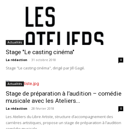
Actualités
Stage "Le casting cinéma"
La rédaction
-
31 octobre 2018
0
Stage "Le casting cinéma", dirigé par Jill Gagé.
Actualités
Stage de préparation à l’audition – comédie
musicale avec les Ateliers...
La rédaction
-
28 février 2018
0
Les Ateliers du Libre Artiste, structure d’accompagnement des
carrières artistiques, propose un stage de préparation à l’audition
comédie musicale.