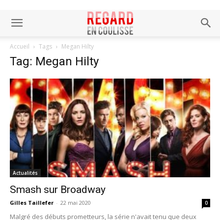
Accueil
Tags
Megan Hilty
Tag: Megan Hilty
Actualités
Smash sur Broadway
Gilles Taillefer
-
22 mai 2020
0
Malgré des débuts prometteurs, la série n'avait tenu que deux