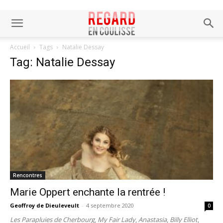
Accueil
Tags
Natalie Dessay
Tag: Natalie Dessay
Rencontres
Marie Oppert enchante la rentrée !
Geoffroy de Dieuleveult
-
4 septembre 2020
0
Les Parapluies de Cherbourg
,
My Fair Lady
,
Anastasia
,
Billy Elliot
,