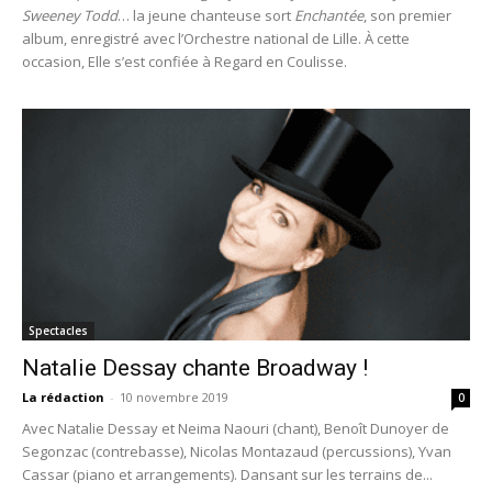
Sweeney Todd
… la jeune chanteuse sort
Enchantée
, son premier
album, enregistré avec l’Orchestre national de Lille. À cette
occasion, Elle s’est confiée à Regard en Coulisse.
Spectacles
Natalie Dessay chante Broadway !
La rédaction
-
10 novembre 2019
0
Avec Natalie Dessay et Neima Naouri (chant), Benoît Dunoyer de
Segonzac (contrebasse), Nicolas Montazaud (percussions), Yvan
Cassar (piano et arrangements). Dansant sur les terrains de...