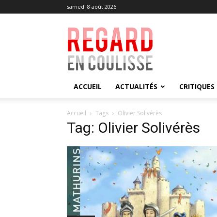
samedi 8 août 2026
Regard
en
Coulisse
ACCUEIL
ACTUALITÉS
CRITIQUES
Accueil
Tags
Olivier Solivérès
Tag: Olivier Solivérès