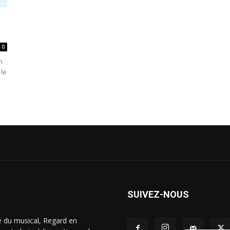
0
n
 le
SUIVEZ-NOUS
é du musical, Regard en