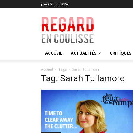
jeudi 6 août 2026
Regard
en
Coulisse
ACCUEIL
ACTUALITÉS
CRITIQUES
Accueil
Tags
Sarah Tullamore
Tag: Sarah Tullamore