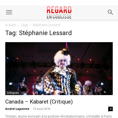
Accueil
Tags
Stéphanie Lessard
Tag: Stéphanie Lessard
Critiques
Canada – Kabaret (Critique)
André Lapointe
-
13 août 2018
0
Tristan, jeune écrivain à la poésie révolutionnaire, s’installe à Paris