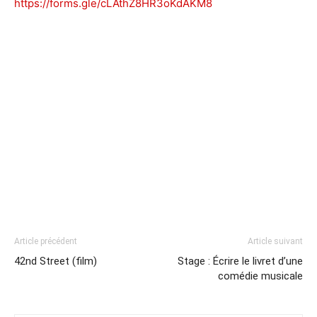
https://forms.gle/cLAthZ8HR3oKdAKM8
Article précédent
Article suivant
42nd Street (film)
Stage : Écrire le livret d’une
comédie musicale