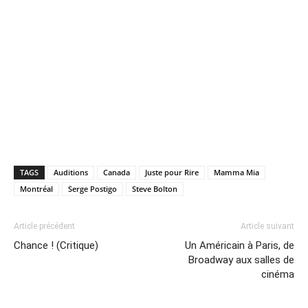
TAGS
Auditions
Canada
Juste pour Rire
Mamma Mia
Montréal
Serge Postigo
Steve Bolton
Article précédent
Article suivant
Chance ! (Critique)
Un Américain à Paris, de
Broadway aux salles de
cinéma