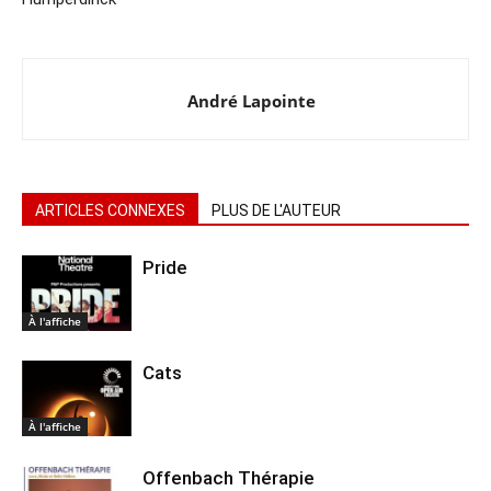
André Lapointe
ARTICLES CONNEXES
PLUS DE L'AUTEUR
Pride
À l'affiche
Cats
À l'affiche
Offenbach Thérapie