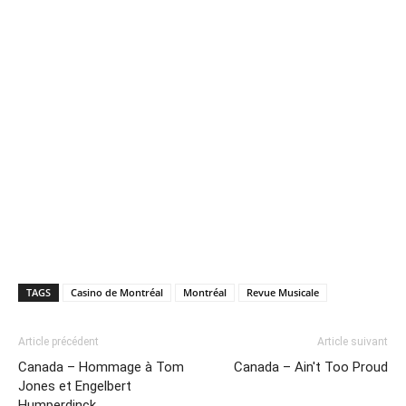
TAGS
Casino de Montréal
Montréal
Revue Musicale
Article précédent
Article suivant
Canada – Hommage à Tom
Canada – Ain't Too Proud
Jones et Engelbert
Humperdinck