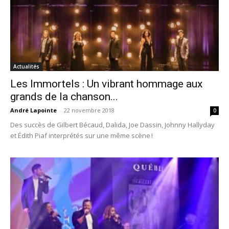
Actualités
Les Immortels : Un vibrant hommage aux
grands de la chanson...
André Lapointe
-
22 novembre 2018
0
Des succès de Gilbert Bécaud, Dalida, Joe Dassin, Johnny Hallyday
et Édith Piaf interprétés sur une même scène !