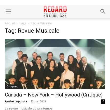
Accueil
Tags
Revue Musicale
Tag: Revue Musicale
Critiques
Canada – New York – Hollywood (Critique)
André Lapointe
-
12 mai 2019
0
La revue musicale du printemps