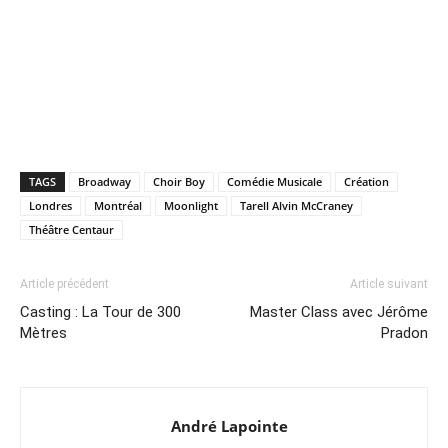
TAGS
Broadway
Choir Boy
Comédie Musicale
Création
Londres
Montréal
Moonlight
Tarell Alvin McCraney
Théâtre Centaur
Article précédent
Article suivant
Casting : La Tour de 300
Master Class avec Jérôme
Mètres
Pradon
André Lapointe