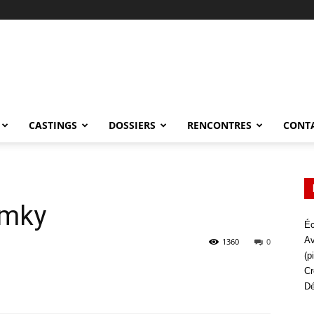
CASTINGS
DOSSIERS
RENCONTRES
CONT
umky
Éc
Av
1360
0
(p
Cr
Dé