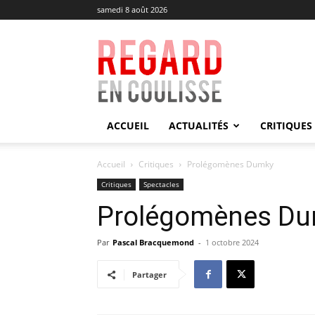
samedi 8 août 2026
Regard
en
Coulisse
ACCUEIL
ACTUALITÉS
CRITIQUES
Accueil
Critiques
Prolégomènes Dumky
Critiques
Spectacles
Prolégomènes D
Par
Pascal Bracquemond
-
1 octobre 2024
Partager