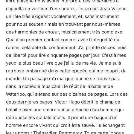
libre puisque nous avons interprété
Les Misérables
a
cappella en version d'une heure. J'incarnais Jean Valjean,
un rôle très exigeant vocalement, et, sans instrument
pour nous soutenir mais en trouvant par nous-mêmes
des harmonies de chœur, musicalement très complexe.
Quant au premier contact concret avec l'intégralité du
roman, cela date du confinement. J'ai profité de ces mois
de liberté pour lire cinquante pages par jour. C'est à mes
yeux le plus beau livre que j’ai lu de ma vie. Je me suis
retrouvé embarqué dans cette épopée qui me coupait du
monde. Un passage m’a marqué, qui ne se trouve pas
dans la comédie musicale : le récit de la bataille de
Waterloo, qui s'étend sur des dizaines de pages. Lors des
deux dernières pages, Victor Hugo décrit le champ de
bataille avec une ombre qui se détache d'un homme qui
détrousse les soldats morts. Il prend une bague d'un
homme encore vivant qui croit être sauvé. Ils échangent
leurs noms : Thénardier, Pontmercy. Toute cette longue