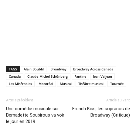
TAGS
Alain Boublil
Broadway
Broadway Across Canada
Canada
Claude-Michel Schönberg
Fantine
Jean Valjean
Les Misérables
Montréal
Musical
Théâtre musical
Tournée
Article précédent
Article suivant
Une comédie musicale sur
French Kiss, les sopranos de
Bernadette Soubirous va voir
Broadway (Critique)
le jour en 2019