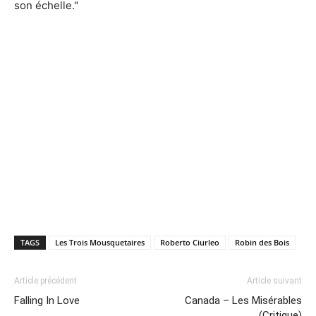
son échelle."
TAGS
Les Trois Mousquetaires
Roberto Ciurleo
Robin des Bois
Article précédent
Article suivant
Falling In Love
Canada – Les Misérables
(Critique)