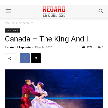
Accueil
Spectacles
Spectacles
Canada – The King And I
Par
André Lapointe
-
13 juillet 2017
1779
0