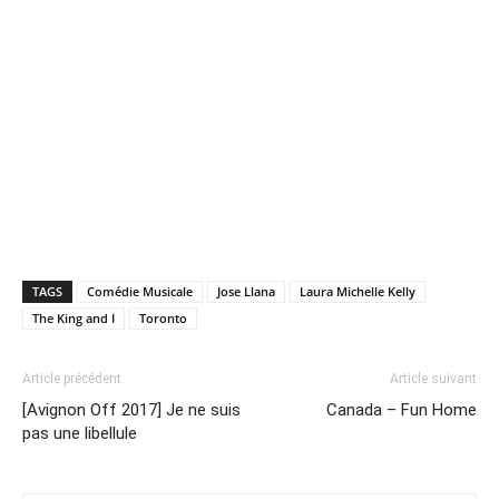
TAGS
Comédie Musicale
Jose Llana
Laura Michelle Kelly
The King and I
Toronto
Article précédent
Article suivant
[Avignon Off 2017] Je ne suis
Canada – Fun Home
pas une libellule