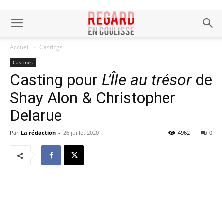
Accueil
Castings
Castings
Casting pour
L’Île au trésor
de
Shay Alon & Christopher
Delarue
Par
La rédaction
-
26 juillet 2020
4962
0