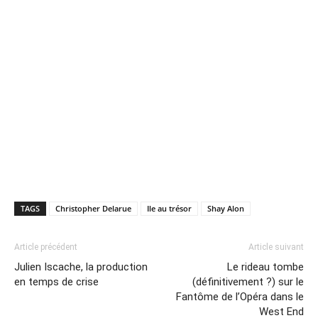
TAGS
Christopher Delarue
Ile au trésor
Shay Alon
Article précédent
Article suivant
Julien Iscache, la production
Le rideau tombe
en temps de crise
(définitivement ?) sur le
Fantôme de l’Opéra dans le
West End