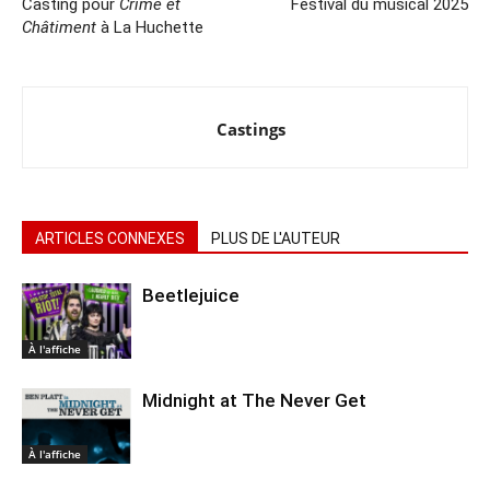
Casting pour
Crime et
Festival du musical 2025
Châtiment
à La Huchette
Castings
ARTICLES CONNEXES
PLUS DE L'AUTEUR
Beetlejuice
À l'affiche
Midnight at The Never Get
À l'affiche