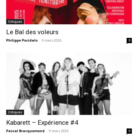
Critiques
Le Bal des voleurs
Philippe Pocidalo
-
9 mars 2026
0
Critiques
Kabarett – Expérience #4
Pascal Bracquemond
-
9 mars 2026
0