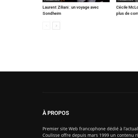
Laurent Ziliani : un voyage avec
Cécile McLo
Sondheim
plus de co
À PROPOS
Premier site Web francophone dédié à l’actual
Coulisse offre depuis mars 1999 un contenu ri