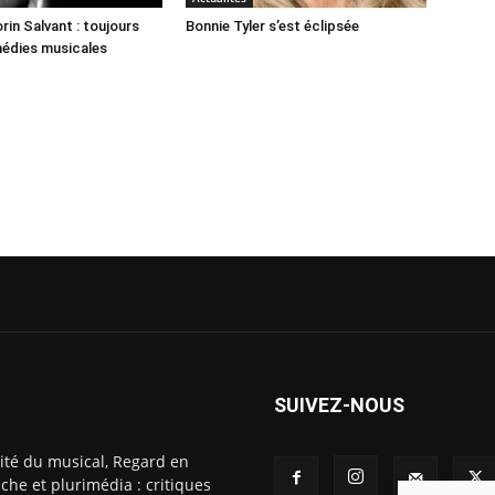
rin Salvant : toujours
Bonnie Tyler s’est éclipsée
médies musicales
SUIVEZ-NOUS
ité du musical, Regard en
che et plurimédia : critiques