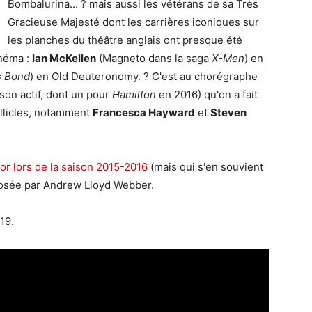
Bombalurina... ? mais aussi les vétérans de sa Très
Gracieuse Majesté dont les carrières iconiques sur
les planches du théâtre anglais ont presque été
inéma :
Ian McKellen
(Magneto dans la saga
X-Men
) en
 Bond
) en Old Deuteronomy. ? C'est au chorégraphe
son actif, dont un pour
Hamilton
en 2016) qu'on a fait
ellicles, notamment
Francesca Hayward
et
Steven
or lors de la saison 2015-2016
(mais qui s'en souvient
posée par Andrew Lloyd Webber.
19.