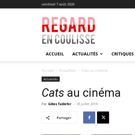
vendredi 7 août 2026
Regard
en
Coulisse
ACCUEIL
ACTUALITÉS
CRITIQUES
Accueil
Actualités
Cats au cinéma
Actualités
Cats
au cinéma
Par
Gilles Taillefer
-
18 juillet 2019
Partager