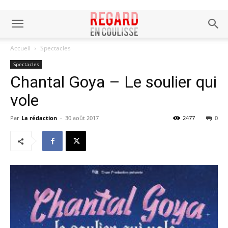
Accueil
Spectacles
Spectacles
Chantal Goya – Le soulier qui
vole
Par
La rédaction
-
30 août 2017
2477
0