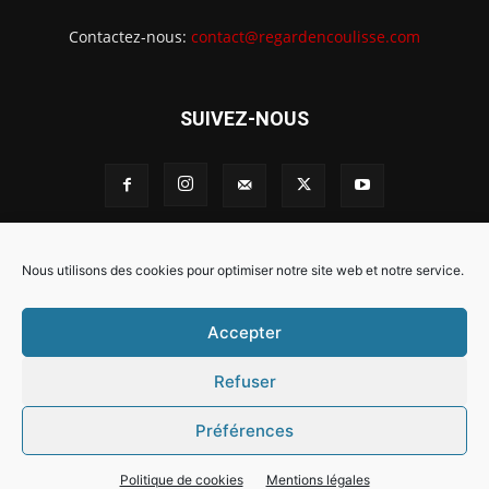
Contactez-nous:
contact@regardencoulisse.com
SUIVEZ-NOUS
Intégration Ghislain Fayard
Mentions légales
Nous utilisons des cookies pour optimiser notre site web et notre service.
Politique de cookies (EU)
Accepter
Refuser
Préférences
Politique de cookies
Mentions légales