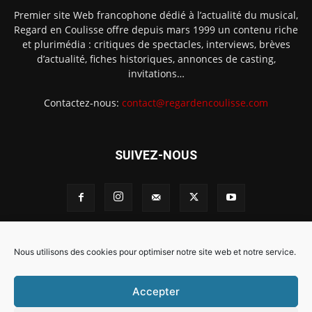
Premier site Web francophone dédié à l’actualité du musical,
Regard en Coulisse offre depuis mars 1999 un contenu riche
et plurimédia : critiques de spectacles, interviews, brèves
d’actualité, fiches historiques, annonces de casting,
invitations…
Contactez-nous:
contact@regardencoulisse.com
SUIVEZ-NOUS
Intégration Ghislain Fayard
Mentions légales
Nous utilisons des cookies pour optimiser notre site web et notre service.
Politique de cookies (EU)
Accepter