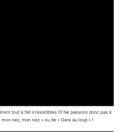
ent tout à fait irrésistibles (!) Ne passons donc pas à
 mon nez, mon nez » ou de « Gare au loup » !