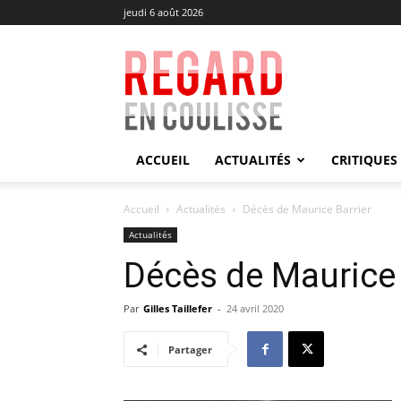
jeudi 6 août 2026
Regard
en
Coulisse
ACCUEIL
ACTUALITÉS
CRITIQUES
Accueil
Actualités
Décès de Maurice Barrier
Actualités
Décès de Maurice 
Par
Gilles Taillefer
-
24 avril 2020
Partager