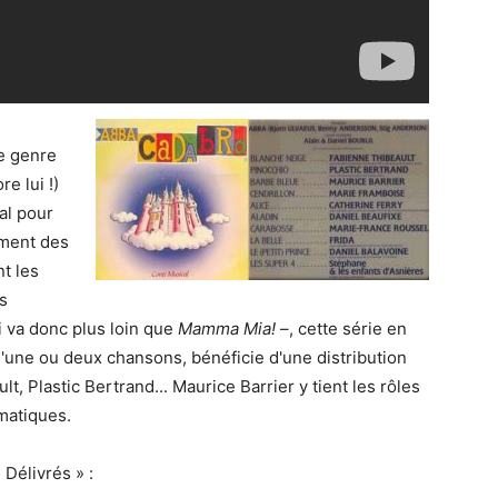
le genre
e lui !)
al pour
oment des
t les
s
i va donc plus loin que
Mamma Mia!
–, cette série en
'une ou deux chansons, bénéficie d'une distribution
t, Plastic Bertrand... Maurice Barrier y tient les rôles
matiques.
 Délivrés » :