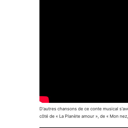
D'autres chansons de ce conte musical s'avèr
côté de « La Planète amour », de « Mon nez,