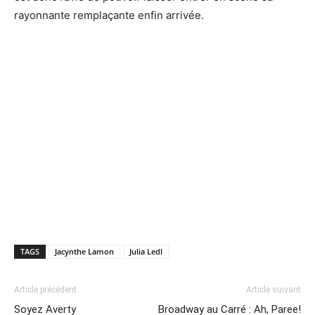
rayonnante remplaçante enfin arrivée.
TAGS
Jacynthe Lamon
Julia Ledl
Article précédent
Article suivant
Soyez Averty
Broadway au Carré : Ah, Paree!