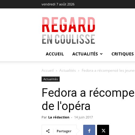
vendredi 7 août 2026
Regard
en
Coulisse
ACCUEIL
ACTUALITÉS
CRITIQUES
Accueil
Actualités
Fedora a récompensé les jeunes
Actualités
Fedora a récompen
de l'opéra
Par
La rédaction
-
14 juin 2017
Partager