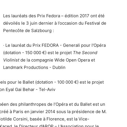
Les lauréats des Prix Fedora – édition 2017 ont été
dévoilés le 3 juin dernier à l’occasion du Festival de
Pentecôte de Salzbourg :
· Le lauréat du Prix FEDORA - Generali pour l'Opéra
(dotation - 150 000 €) est le projet
The Second
Violinist
de la compagnie Wide Open Opera et
Landmark Productions - Dublin
ls pour le Ballet (dotation - 100 000 €) est le projet
n Eyal Gai Behar - Tel-Aviv
en des philanthropes de l’Opéra et du Ballet est un
, créé à Paris en janvier 2014 sous la présidence de M.
ilde Corsini, basée à Florence, est la Vice-
Kaced, le Directeur d’AROP – L’Association pour le