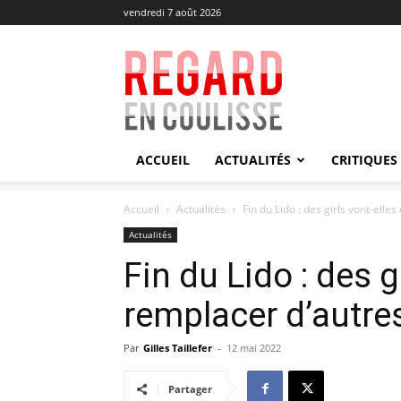
vendredi 7 août 2026
Regard
en
Coulisse
ACCUEIL
ACTUALITÉS
CRITIQUES
Accueil
Actualités
Fin du Lido : des girls vont-elle
Actualités
Fin du Lido : des g
remplacer d’autre
Par
Gilles Taillefer
-
12 mai 2022
Partager