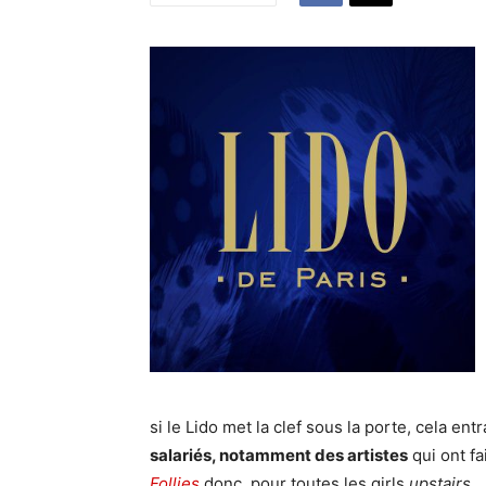
si le Lido met la clef sous la porte, cela en
salariés, notamment des artistes
qui ont fa
Follies
donc, pour toutes les girls
upstairs
...