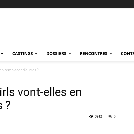
CASTINGS
DOSSIERS
RENCONTRES
CONT
s en remplacer d’autres ?
irls vont-elles en
s ?
3912
0