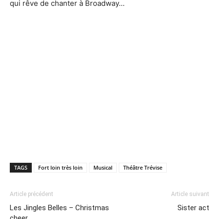
qui rêve de chanter à Broadway...
TAGS
Fort loin très loin
Musical
Théâtre Trévise
Article précédent
Article suivant
Les Jingles Belles – Christmas
Sister act
cheer