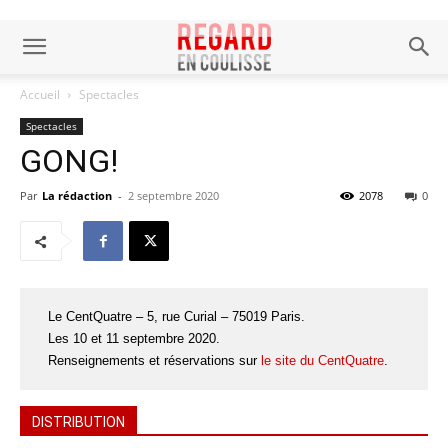
Accueil
Spectacles
Spectacles
GONG!
Par
La rédaction
-
2 septembre 2020
2078
0
Le CentQuatre – 5, rue Curial – 75019 Paris.
Les 10 et 11 septembre 2020.
Renseignements et réservations sur
le site du CentQuatre
.
DISTRIBUTION