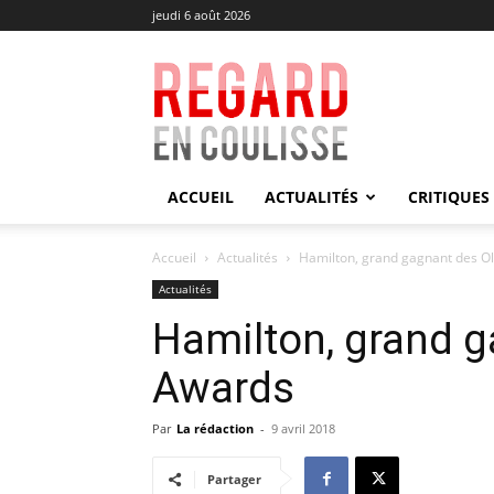
jeudi 6 août 2026
Regard
en
Coulisse
ACCUEIL
ACTUALITÉS
CRITIQUES
Accueil
Actualités
Hamilton, grand gagnant des Ol
Actualités
Hamilton, grand g
Awards
Par
La rédaction
-
9 avril 2018
Partager