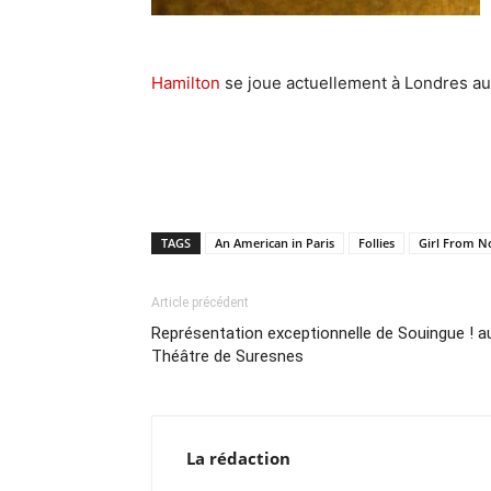
Hamilton
se joue actuellement à Londres au 
TAGS
An American in Paris
Follies
Girl From N
Article précédent
Représentation exceptionnelle de Souingue ! a
Théâtre de Suresnes
La rédaction