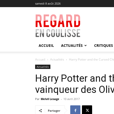
samedi 8 août 2026
Regard
en
Coulisse
ACCUEIL
ACTUALITÉS
CRITIQUES
Accueil
Actualités
Harry Potter and the Cursed Ch
Actualités
Harry Potter and t
vainqueur des Oli
Par
Melvil Lesage
-
10 avril 2017
Partager