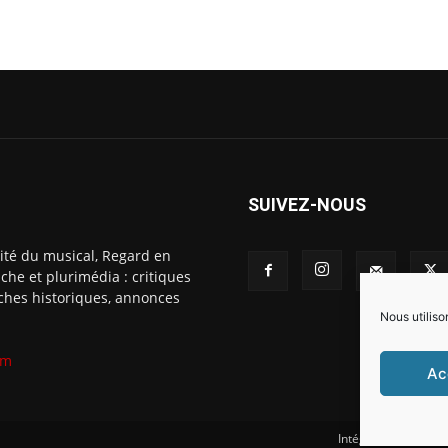
SUIVEZ-NOUS
ité du musical, Regard en
che et plurimédia : critiques
fiches historiques, annonces
Nous utiliso
om
Ac
Intégration Ghislai