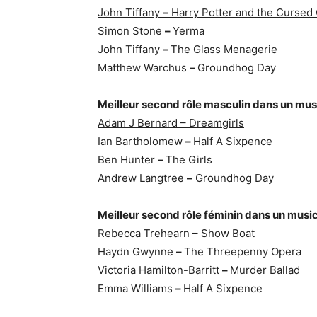
John Tiffany
–
Harry Potter and the Cursed 
Simon Stone
–
Yerma
John Tiffany
–
The Glass Menagerie
Matthew Warchus
–
Groundhog Day
Meilleur second rôle masculin dans un mus
Adam J Bernard – Dreamgirls
Ian Bartholomew
–
Half A Sixpence
Ben Hunter
–
The Girls
Andrew Langtree
–
Groundhog Day
Meilleur second rôle féminin dans un musi
Rebecca Trehearn – Show Boat
Haydn Gwynne
–
The Threepenny Opera
Victoria Hamilton-Barritt
–
Murder Ballad
Emma Williams
–
Half A Sixpence