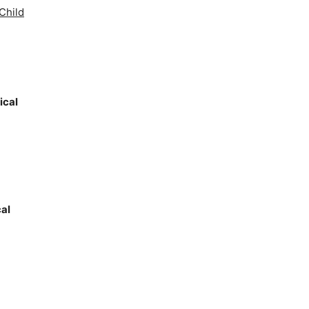
Child
ical
cal