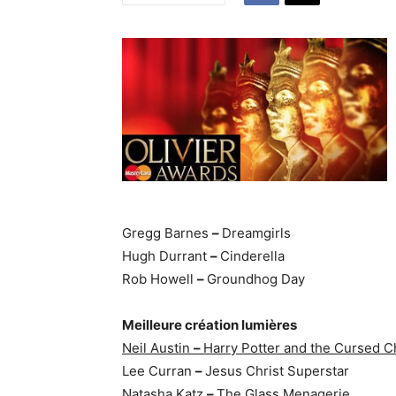
Gregg Barnes
–
Dreamgirls
Hugh Durrant
–
Cinderella
Rob Howell
–
Groundhog Day
Meilleure création lumières
Neil Austin
–
Harry Potter and the Cursed C
Lee Curran
–
Jesus Christ Superstar
Natasha Katz
–
The Glass Menagerie