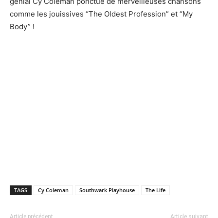
génial Cy Coleman ponctué de merveilleuses chansons
comme les jouissives “The Oldest Profession” et “My
Body” !
TAGS
Cy Coleman
Southwark Playhouse
The Life
Article précédent
Article suivant