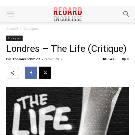
Accueil
Critiques
Critiques
Londres – The Life (Critique)
Par
Thomas Schmidt
-
9 avril 2017
1406
0