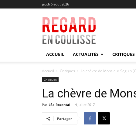
jeudi 6 août 2026
Regard
en
Coulisse
ACCUEIL
ACTUALITÉS
CRITIQUES
Accueil
Critiques
La chèvre de Monsieur Seguin (C
Critiques
La chèvre de Mons
Par
Léa Rozental
-
4 juillet 2017
Partager