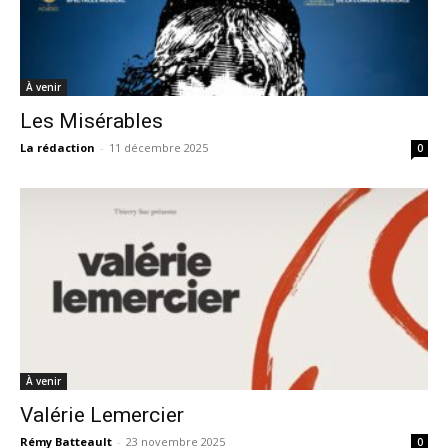
À venir
Les Misérables
La rédaction
-
11 décembre 2025
0
À venir
Valérie Lemercier
Rémy Batteault
-
23 novembre 2025
0