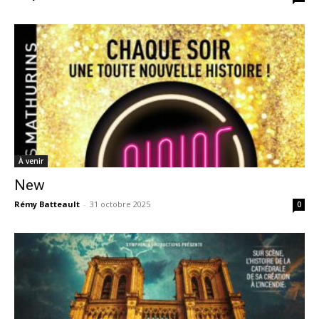
À venir
New
Rémy Batteault
-
31 octobre 2025
0