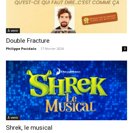
À venir
Double Fracture
Philippe Pocidalo
-
17 février 2026
0
À venir
Shrek, le musical