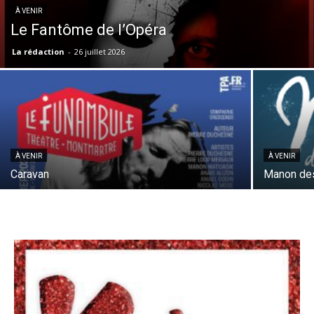
À VENIR
Le Fantôme de l’Opéra
La rédaction
-
26 juillet 2026
À VENIR
À VENIR
Caravan
Manon des