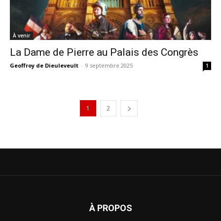
À venir
La Dame de Pierre au Palais des Congrès
Geoffroy de Dieuleveult
-
9 septembre 2025
1
1
2
À PROPOS