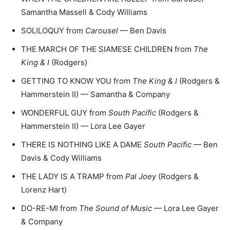
Samantha Massell & Cody Williams
SOLILOQUY from
Carousel
— Ben Davis
THE MARCH OF THE SIAMESE CHILDREN from
The
King & I
(Rodgers)
GETTING TO KNOW YOU from
The King & I
(Rodgers &
Hammerstein II) — Samantha & Company
WONDERFUL GUY from
South Pacific
(Rodgers &
Hammerstein II) — Lora Lee Gayer
THERE IS NOTHING LIKE A DAME
South Pacific
— Ben
Davis & Cody Williams
THE LADY IS A TRAMP from
Pal Joey
(Rodgers &
Lorenz Hart)
DO-RE-MI from
The Sound of Music
— Lora Lee Gayer
& Company