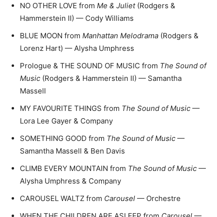
NO OTHER LOVE from
Me & Juliet
(Rodgers &
Hammerstein II) — Cody Williams
BLUE MOON from
Manhattan Melodrama
(Rodgers &
Lorenz Hart) — Alysha Umphress
Prologue & THE SOUND OF MUSIC from
The Sound of
Music
(Rodgers & Hammerstein II) — Samantha
Massell
MY FAVOURITE THINGS from
The Sound of Music
—
Lora Lee Gayer & Company
SOMETHING GOOD from
The Sound of Music
—
Samantha Massell & Ben Davis
CLIMB EVERY MOUNTAIN from
The Sound of Music
—
Alysha Umphress & Company
CAROUSEL WALTZ from
Carousel
— Orchestre
WHEN THE CHILDREN ARE ASLEEP from
Carousel
—