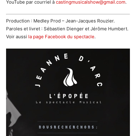
YouTube par courriel à
castingmusicalshow@gmail.com
.
Production : Medley Prod – Jean-Jacques Rouzier.
Paroles et livret : Sébastien Dienger et Jérôme Humbert.
Voir aussi
la page Facebook du spectacle
.